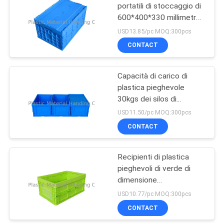
portatili di stoccaggio di
600*400*330 millimetro
25
per la raccolta
USD13.85/pc MOQ:300pcs
Casse di plastica
CONTACT
dell'alimento
Capacità di carico di
plastica pieghevole
30kgs dei silos di
immagazzinamento del
USD11.50/pc MOQ:300pcs
polipropilene di logistica
CONTACT
15
Silos di
Recipienti di plastica
pieghevoli di verde di
immagazzinamento
dimensione
del magazzino
standard/scatola di
USD10.77/pc MOQ:300pcs
plastica pieghevole
CONTACT