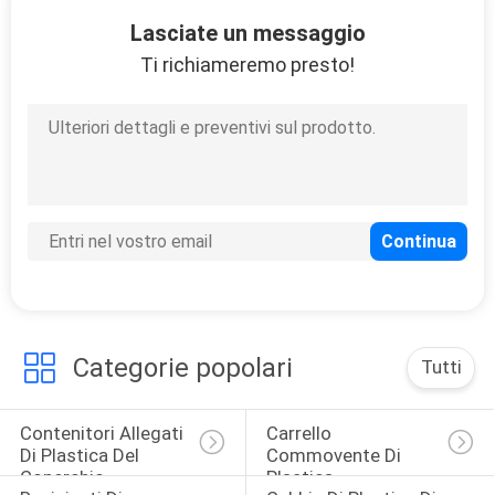
11
Lasciate un messaggio
Pallet di plastica
Ti richiameremo presto!
sistemabili
14
Gabbie di plastica
pieganti
Categorie popolari
Tutti
Contenitori Allegati 
Carrello 
Di Plastica Del 
Commovente Di 
Coperchio
Plastica
10