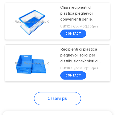
Chiari recipienti di
15
plastica pieghevoli
pallet di plastica
convenienti per le
industrie degli
USD12.77/pc MOQ:300pcs
resistenti
apparecchi
CONTACT
Recipienti di plastica
pieghevoli solidi per
distribuzione/colori di
13
separazione su misura
USD10.15/pc MOQ:300pcs
Euro pallet di
CONTACT
plastica
Osservi più