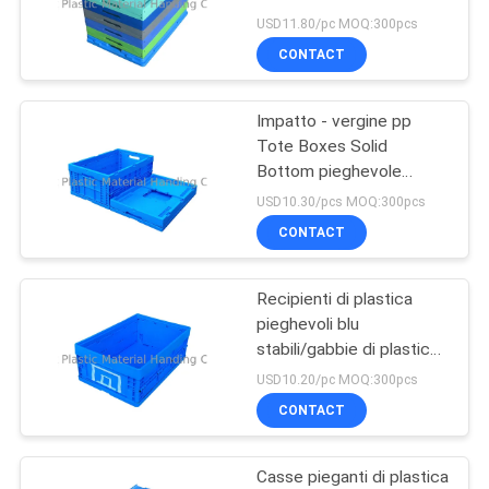
millimetro del vergine pp
POLICY
USD11.80/pc MOQ:300pcs
di capacità di carico
CONTACT
30kgs
55
Euro contenitori
Impatto - vergine pp
Tote Boxes Solid
d'impilamento
Bottom pieghevole
600*400 millimetro di
USD10.30/pcs MOQ:300pcs
resistenza
CONTACT
Recipienti di plastica
33
pieghevoli blu
Container
stabili/gabbie di plastica
pieganti
USD10.20/pc MOQ:300pcs
accatastabili di
CONTACT
plastica
Casse pieganti di plastica