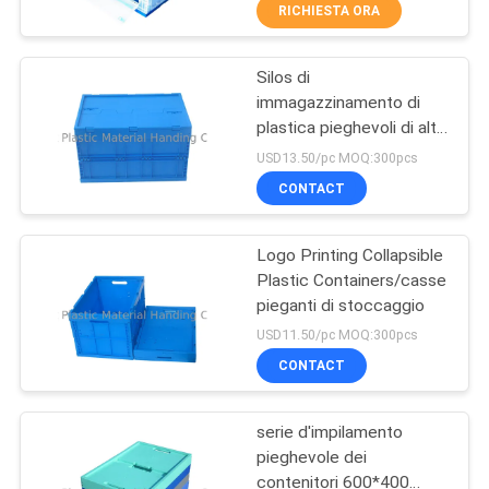
CONTROLLO
RICHIESTA ORA
QUALITÀ
Silos di
71
immagazzinamento di
CONTATTACI
plastica pieghevoli di alta
Recipienti di plastica
durevolezza per
USD13.50/pc MOQ:300pcs
pieghevoli
trasporto
RICHIEDI
CONTACT
UN
Logo Printing Collapsible
PREVENTIVO
Plastic Containers/casse
pieganti di stoccaggio
26
MAPPA
USD11.50/pc MOQ:300pcs
Gabbie di plastica di
DEL
CONTACT
SITO
verdura e della
serie d'impilamento
frutta
pieghevole dei
PRIVACY
contenitori 600*400