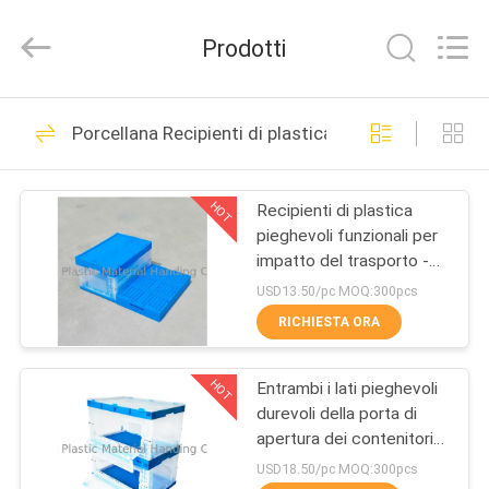
di
plastica
pieghevoli
Prodotti
supplier.
Copyright
©
2017
-
CASA
101
2025
E-
Porcellana Recipienti di plastica pieghevoli
Pack
Contenitori allegati
Plastic
Material
PRODOTTI
Handing
di plastica del
Co.,Ltd..
HOT
Recipienti di plastica
All
Rights
pieghevoli funzionali per
coperchio
Reserved.
CHI
Developed
impatto del trasporto -
by
SIAMO
resistenza
ECER
USD13.50/pc MOQ:300pcs
RICHIESTA ORA
29
VISITA
Carrello
HOT
Entrambi i lati pieghevoli
ALLA
durevoli della porta di
FABBRICA
commovente di
apertura dei contenitori
del vergine pp
USD18.50/pc MOQ:300pcs
plastica