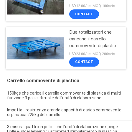
colata continua in pollici
USD12.00/set MOQ:100sets
del freno dell'unità di
CONTACT
elaborazione
Due totalizzatori che
caricano il carrello
commovente di plastica
4 pollici di macchine per
USD23.00/set MOQ:200sets
colata continua dell'unità
CONTACT
di elaborazione di più
funzionano
Carrello commovente di plastica
150kgs che carica il carrello commovente di plastica di multi
funzione 3 pollici di ruote dell'unità di elaborazione
Impatto - resistenza grande capacità di carico commovente
di plastica 225kg del carrello
3 misura quattro in pollici che l'unità di elaborazione spinge
Dolly Rudder Moving Customized d'impilamento di plastica