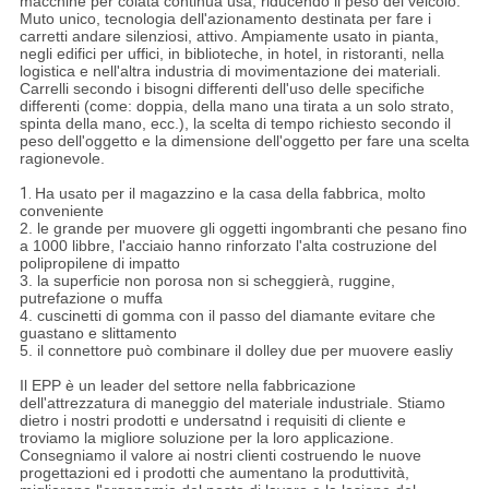
macchine per colata continua usa, riducendo il peso del veicolo.
Muto unico, tecnologia dell'azionamento destinata per fare i
carretti andare silenziosi, attivo. Ampiamente usato in pianta,
negli edifici per uffici, in biblioteche, in hotel, in ristoranti, nella
logistica e nell'altra industria di movimentazione dei materiali.
Carrelli secondo i bisogni differenti dell'uso delle specifiche
differenti (come: doppia, della mano una tirata a un solo strato,
spinta della mano, ecc.), la scelta di tempo richiesto secondo il
peso dell'oggetto e la dimensione dell'oggetto per fare una scelta
ragionevole.
1.
Ha usato per il magazzino e la casa della fabbrica, molto
conveniente
2. le grande per muovere gli oggetti ingombranti che pesano fino
a 1000 libbre, l'acciaio hanno rinforzato l'alta costruzione del
polipropilene di impatto
3. la superficie non porosa non si scheggierà, ruggine,
putrefazione o muffa
4. cuscinetti di gomma con il passo del diamante evitare che
guastano e slittamento
5. il connettore può combinare il dolley due per muovere easliy
Il EPP è un leader del settore nella fabbricazione
dell'attrezzatura di maneggio del materiale industriale. Stiamo
dietro i nostri prodotti e undersatnd i requisiti di cliente e
troviamo la migliore soluzione per la loro applicazione.
Consegniamo il valore ai nostri clienti costruendo le nuove
progettazioni ed i prodotti che aumentano la produttività,