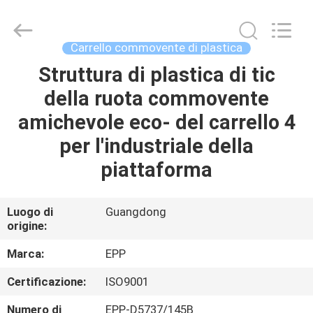
di
4
ruote
supplier.
Copyright
Carrello commovente di plastica
©
2017
-
Struttura di plastica di tic
CASA
2025
E-
della ruota commovente
Pack
Plastic
Material
PRODOTTI
amichevole eco- del carrello 4
Handing
Co.,Ltd..
All
per l'industriale della
Rights
Reserved.
CHI
piattaforma
Developed
by
SIAMO
ECER
Luogo di
Guangdong
origine:
VISITA
ALLA
Marca:
EPP
FABBRICA
Certificazione:
ISO9001
Numero di
EPP-D5737/145B