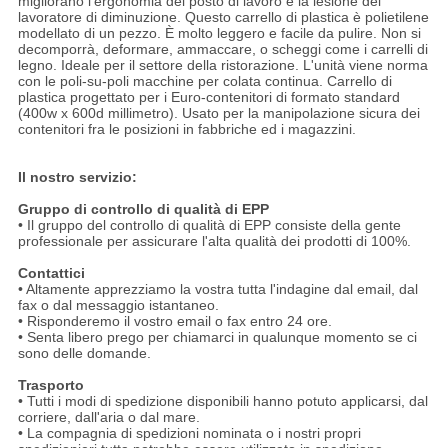
migliorano l'ergonomia del posto di lavoro e la lesione del
lavoratore di diminuzione. Questo carrello di plastica è polietilene
modellato di un pezzo. È molto leggero e facile da pulire. Non si
decomporrà, deformare, ammaccare, o scheggi come i carrelli di
legno. Ideale per il settore della ristorazione. L'unità viene norma
con le poli-su-poli macchine per colata continua. Carrello di
plastica progettato per i Euro-contenitori di formato standard
(400w x 600d millimetro). Usato per la manipolazione sicura dei
contenitori fra le posizioni in fabbriche ed i magazzini.
Il nostro servizio:
Gruppo di controllo di qualità di EPP
• Il gruppo del controllo di qualità di EPP consiste della gente
professionale per assicurare l'alta qualità dei prodotti di 100%.
Contattici
• Altamente apprezziamo la vostra tutta l'indagine dal email, dal
fax o dal messaggio istantaneo.
• Risponderemo il vostro email o fax entro 24 ore.
• Senta libero prego per chiamarci in qualunque momento se ci
sono delle domande.
Trasporto
• Tutti i modi di spedizione disponibili hanno potuto applicarsi, dal
corriere, dall'aria o dal mare.
• La compagnia di spedizioni nominata o i nostri propri