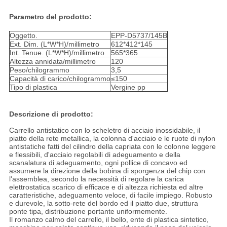
Parametro del prodotto:
Oggetto.
EPP-D5737/145B
Ext. Dim. (L*W*H)/millimetro
612*412*145
Int. Tenue. (L*W*H)/millimetro
565*365
Altezza annidata/millimetro
120
Peso/chilogrammo
3,5
Capacità di carico/chilogrammo
≤150
Tipo di plastica
Vergine pp
Descrizione di prodotto:
Carrello antistatico con lo scheletro di acciaio inossidabile, il
piatto della rete metallica, la colonna d'acciaio e le ruote di nylon
antistatiche fatti del cilindro della capriata con le colonne leggere
e flessibili, d'acciaio regolabili di adeguamento e della
scanalatura di adeguamento, ogni pollice di concavo ed
assumere la direzione della bobina di sporgenza del chip con
l'assemblea, secondo la necessità di regolare la carica
elettrostatica scarico di efficace e di altezza richiesta ed altre
caratteristiche, adeguamento veloce, di facile impiego. Robusto
e durevole, la sotto-rete del bordo ed il piatto due, struttura
ponte tipa, distribuzione portante uniformemente.
Il romanzo calmo del carrello, il bello, ente di plastica sintetico,