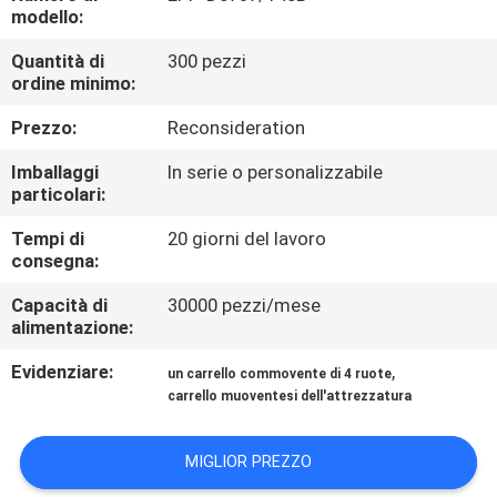
CONTROLLO
modello:
QUALITÀ
Quantità di
300 pezzi
ordine minimo:
CONTATTACI
Prezzo:
Reconsideration
Imballaggi
In serie o personalizzabile
RICHIEDI
particolari:
UN
Tempi di
20 giorni del lavoro
consegna:
PREVENTIVO
Capacità di
30000 pezzi/mese
alimentazione:
MAPPA
Evidenziare:
,
DEL
un carrello commovente di 4 ruote
carrello muoventesi dell'attrezzatura
SITO
MIGLIOR PREZZO
PRIVACY