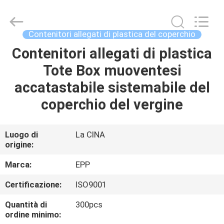
di
stoccaggio
supplier.
Copyright
©
Contenitori allegati di plastica del coperchio
2017
-
2025
Contenitori allegati di plastica
CASA
E-
Pack
Tote Box muoventesi
Plastic
Material
Handing
PRODOTTI
accatastabile sistemabile del
Co.,Ltd..
All
Rights
coperchio del vergine
Reserved.
Developed
CHI
by
ECER
SIAMO
Luogo di
La CINA
origine:
VISITA
Marca:
EPP
ALLA
Certificazione:
ISO9001
FABBRICA
Quantità di
300pcs
ordine minimo: