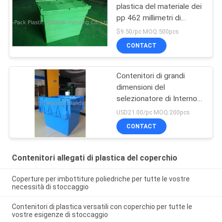
plastica del materiale dei
pp 462 millimetri di
altezza di più colora su
$9.50/pc MOQ:500pcs
misura
CONTACT
Contenitori di grandi
dimensioni del
selezionatore di Internol
grande volume
USD21.00/pc MOQ:200pcs
CONTACT
Contenitori allegati di plastica del coperchio
Coperture per imbottiture poliedriche per tutte le vostre
necessità di stoccaggio
Contenitori di plastica versatili con coperchio per tutte le
vostre esigenze di stoccaggio