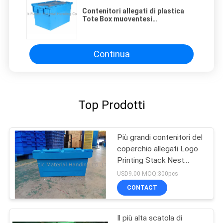
Contenitori allegati di plastica
Tote Box muoventesi
accatastabile sistemabile del
coperchio del vergine
Continua
Top Prodotti
Più grandi contenitori del
coperchio allegati Logo
Printing Stack Nest
Plastic
USD9.00 MOQ:300pcs
CONTACT
Il più alta scatola di