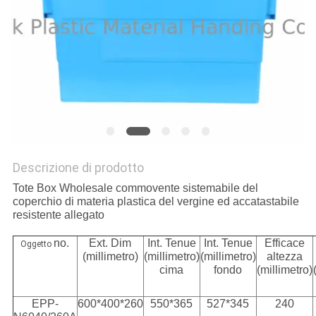
POLICY
Descrizione di prodotto
Tote Box Wholesale commovente sistemabile del
coperchio di materia plastica del vergine ed accatastabile
resistente allegato
no.
Ext. Dim
Int. Tenue
Int. Tenue
Efficace
Oggetto
(millimetro)
(millimetro)
(millimetro)
altezza
cima
fondo
(millimetro)
EPP-
600*400*260
550*365
527*345
240