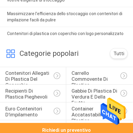
vostre esigenze di stoccaggio
Massimizzare l'efficienza dello stoccaggio con contenitori di
impilazione facili da pulire
Contenitori di plastica con coperchio con logo personalizzato
Categorie popolari
Tutti
Contenitori Allegati 
Carrello 
Di Plastica Del 
Commovente Di 
Coperchio
Plastica
Recipienti Di 
Gabbie Di Plastica Di 
Plastica Pieghevoli
Verdura E Della 
Frutta
Euro Contenitori 
Container 
D'impilamento
Accatastabili Di 
Plastica
Casse Di Plastica 
Silos Di 
Richiedi un preventivo
Dell'alimento
Immagazzinamento 