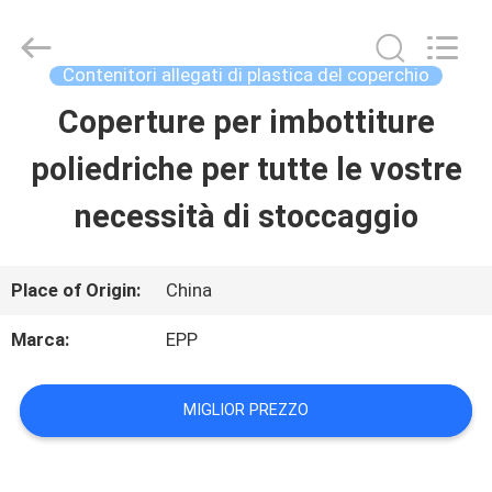
plastica
di
stoccaggio
supplier.
Contenitori allegati di plastica del coperchio
Copyright
©
Coperture per imbottiture
CASA
2017
-
2025
poliedriche per tutte le vostre
E-
Pack
PRODOTTI
Plastic
necessità di stoccaggio
Material
Handing
Co.,Ltd..
CHI
All
Place of Origin:
China
Rights
Reserved.
SIAMO
Developed
Marca:
EPP
by
ECER
VISITA
MIGLIOR PREZZO
ALLA