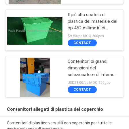
Il più alta scatola di
plastica del materiale dei
pp 462 millimetri di
altezza di più colora su
$9.50/pc MOQ:500pcs
misura
CONTACT
Contenitori di grandi
dimensioni del
selezionatore di Internol
grande volume
USD21.00/pc MOQ:200pcs
CONTACT
Contenitori allegati di plastica del coperchio
Contenitori di plastica versatili con coperchio per tutte le