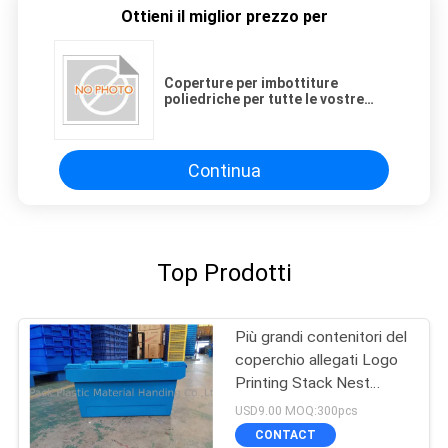
Ottieni il miglior prezzo per
Coperture per imbottiture
poliedriche per tutte le vostre
necessità di stoccaggio
Continua
Top Prodotti
Più grandi contenitori del
coperchio allegati Logo
Printing Stack Nest
Plastic
USD9.00 MOQ:300pcs
CONTACT