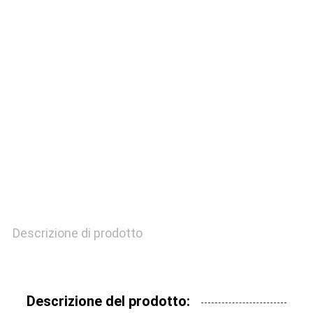
FABBRICA
CONTROLLO
QUALITÀ
CONTATTACI
RICHIEDI
UN
Descrizione di prodotto
PREVENTIVO
MAPPA
Descrizione del prodotto: