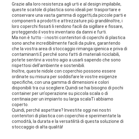
Grazie alla loro resistenza agli urti e al design impilabile,
DEL
queste scatole di plastica sono ideali per trasportare e
conservare una vasta gamma di oggetti,da piccole parti e
SITO
componenti a prodotti e attrezzature più grandiInoltre, i
loro coperchi fissati li rendono facili da sigillare e fissare,
proteggendo il vostro inventario da danni e furti.
Ma non è tutto - i nostri contenitori di coperchi di plastica
PRIVACY
sono anche incredibilmente facili da pulire, garantendo
che la vostra area di stoccaggio rimanga igienica e priva di
contaminanti.E perché sono fatti di materiali riciclabili,
POLICY
potete sentirvi a vostro agio a usarli sapendo che sono
rispettosi dell'ambiente e sostenibili.
Inoltre, queste nidole con coperchio possono essere
ordinate su misura per soddisfare le vostre esigenze
specifiche, con una gamma di dimensioni e colori
disponibili tra cui scegliere.Quindi se hai bisogno di pochi
container per un'operazione su piccola scala o di
centinaia per un impianto su larga scalaTi abbiamo
coperto.
Quindi, perché aspettare? Investite oggi nei nostri
contenitori di plastica con coperchio e sperimentate la
comodità, la durata e la versatilità di questa soluzione di
stoccaggio di alta qualità!