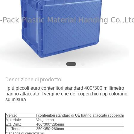
POLICY
Descrizione di prodotto
I più piccoli euro contenitori standard 400*300 millimetro
hanno attaccato il vergine che del coperchio i pp colorano
su misura
Merce:
I contenitori standard di UE hanno attaccato i coperchi
Materiale:
Vergine pp
Ext. Dim.:
400*300*285mm
Int. Tenue.:
350*350*260mm
Capacità di carico:
30kg