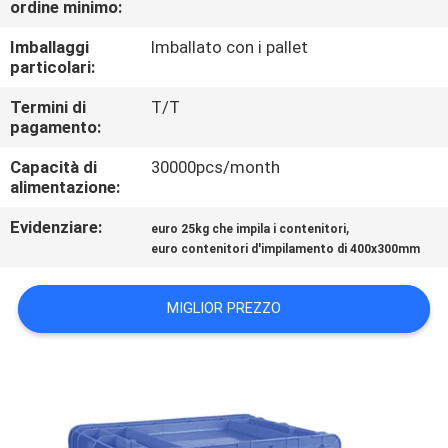
ordine minimo:
CONTROLLO
QUALITÀ
Imballaggi
Imballato con i pallet
particolari:
CONTATTACI
Termini di
T/T
pagamento:
Capacità di
30000pcs/month
RICHIEDI
alimentazione:
UN
Evidenziare:
,
euro 25kg che impila i contenitori
PREVENTIVO
euro contenitori d'impilamento di 400x300mm
MAPPA
MIGLIOR PREZZO
DEL
SITO
PRIVACY