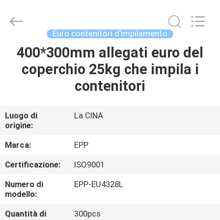
supplier.
Copyright
©
2017
-
Euro contenitori d'impilamento
2025
E-
Pack
400*300mm allegati euro del
CASA
Plastic
Material
coperchio 25kg che impila i
Handing
Co.,Ltd..
All
PRODOTTI
contenitori
Rights
Reserved.
Developed
by
ECER
CHI
Luogo di
La CINA
origine:
SIAMO
Marca:
EPP
VISITA
Certificazione:
ISO9001
ALLA
Numero di
EPP-EU4328L
FABBRICA
modello:
Quantità di
300pcs