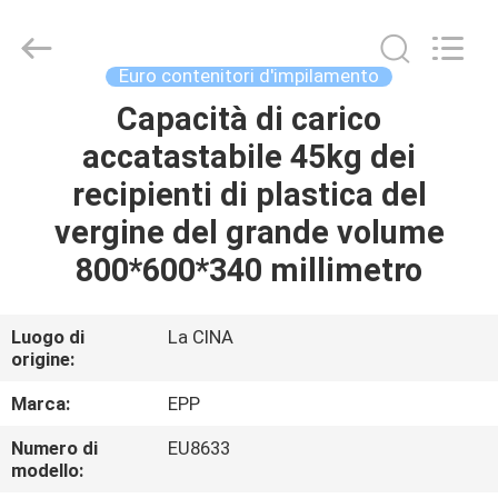
di
plastica
accatastabili
supplier.
Copyright
Euro contenitori d'impilamento
©
2017
-
Capacità di carico
CASA
2025
E-
accatastabile 45kg dei
Pack
Plastic
Material
PRODOTTI
recipienti di plastica del
Handing
Co.,Ltd..
All
vergine del grande volume
Rights
Reserved.
CHI
800*600*340 millimetro
Developed
by
SIAMO
ECER
Luogo di
La CINA
origine:
VISITA
ALLA
Marca:
EPP
FABBRICA
Numero di
EU8633
modello: