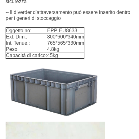
sicurezza
-- Il diverder d'attraversamento può essere inserito dentro
per i generi di stoccaggio
Oggetto no:
EPP-EU8633
Ext. Dim.:
800*600*340mm
Int. Tenue.:
765*565*330mm
Peso:
4.8kg
Capacità di carico:
45kg