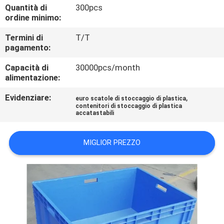
CONTROLLO
Quantità di
300pcs
ordine minimo:
QUALITÀ
Termini di
T/T
pagamento:
CONTATTACI
Capacità di
30000pcs/month
alimentazione:
RICHIEDI
Evidenziare:
,
euro scatole di stoccaggio di plastica
UN
contenitori di stoccaggio di plastica
accatastabili
PREVENTIVO
MIGLIOR PREZZO
MAPPA
DEL
SITO
PRIVACY