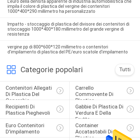
L'euro della densità apparente di industria automobilistica che
impila il colore di plastica del vergine dei contenitori
1000*400*290 millimetro ha personalizzato
Impatto - stoccaggio di plastica del divisore dei contenitori di
stoccaggio 1000*400*180 millimetro del grande vergine di
resistenza
vergine pp di 800*600*120 millimetro o contenitori
d'impilamento di plastica del PE/euro scatole d'impilamento
Categorie popolari
Tutti
Contenitori Allegati 
Carrello 
Di Plastica Del 
Commovente Di 
Coperchio
Plastica
Recipienti Di 
Gabbie Di Plastica Di 
Plastica Pieghevoli
Verdura E Della 
Frutta
Euro Contenitori 
Container 
D'impilamento
Accatastabili Di 
Plastica