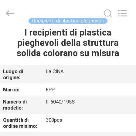
pieghevole
supplier.
Copyright
©
2017
Recipienti di plastica pieghevoli
-
2025
E-
I recipienti di plastica
CASA
Pack
Plastic
pieghevoli della struttura
Material
Handing
Co.,Ltd..
PRODOTTI
solida colorano su misura
All
Rights
Reserved.
Developed
by
CHI
Luogo di
La CINA
ECER
origine:
SIAMO
Marca:
EPP
VISITA
Numero di
F-6040/195S
modello:
ALLA
FABBRICA
Quantità di
300pcs
ordine minimo: