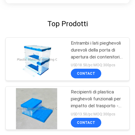
Top Prodotti
Entrambi i lati pieghevoli
durevoli della porta di
apertura dei contenitori
del vergine pp
USD18.50/pc MOQ:300pcs
CONTACT
Recipienti di plastica
pieghevoli funzionali per
impatto del trasporto -
resistenza
USD13.50/pc MOQ:300pcs
CONTACT