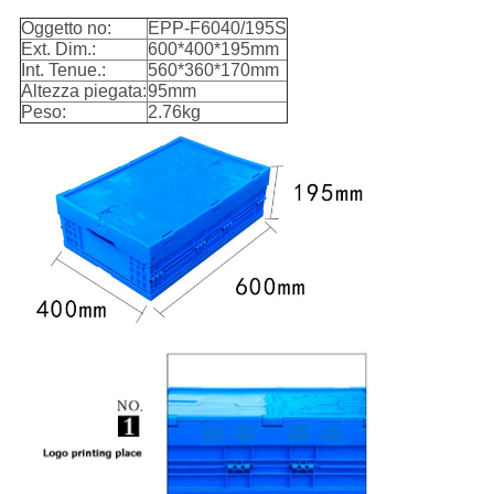
Oggetto no:
EPP-F6040/195S
Ext. Dim.:
600*400*195mm
Int. Tenue.:
560*360*170mm
Altezza piegata:
95mm
Peso:
2.76kg