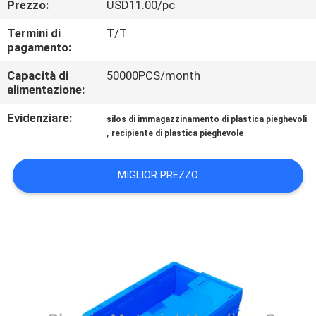
Prezzo:
USD11.00/pc
CONTROLLO
QUALITÀ
Termini di
T/T
pagamento:
CONTATTACI
Capacità di
50000PCS/month
alimentazione:
Evidenziare:
RICHIEDI
silos di immagazzinamento di plastica pieghevoli
,
recipiente di plastica pieghevole
UN
PREVENTIVO
MIGLIOR PREZZO
MAPPA
DEL
SITO
PRIVACY