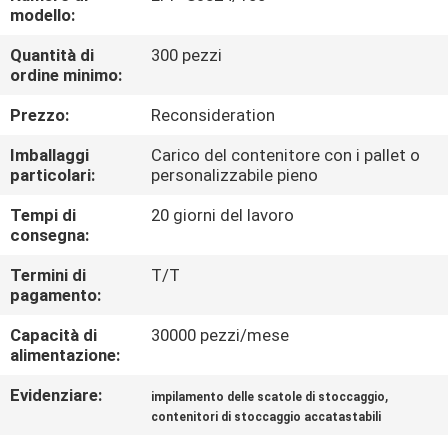
CONTROLLO
modello:
QUALITÀ
Quantità di
300 pezzi
ordine minimo:
CONTATTACI
Prezzo:
Reconsideration
Imballaggi
Carico del contenitore con i pallet o
RICHIEDI
particolari:
personalizzabile pieno
UN
Tempi di
20 giorni del lavoro
consegna:
PREVENTIVO
Termini di
T/T
pagamento:
MAPPA
Capacità di
30000 pezzi/mese
DEL
alimentazione:
SITO
Evidenziare:
,
impilamento delle scatole di stoccaggio
contenitori di stoccaggio accatastabili
PRIVACY