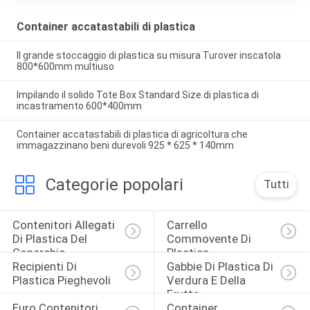
Container accatastabili di plastica
Il grande stoccaggio di plastica su misura Turover inscatola
800*600mm multiuso
Impilando il solido Tote Box Standard Size di plastica di
incastramento 600*400mm
Container accatastabili di plastica di agricoltura che
immagazzinano beni durevoli 925 * 625 * 140mm
Categorie popolari
Tutti
Contenitori Allegati 
Carrello 
Di Plastica Del 
Commovente Di 
Coperchio
Plastica
Recipienti Di 
Gabbie Di Plastica Di 
Plastica Pieghevoli
Verdura E Della 
Frutta
Euro Contenitori 
Container 