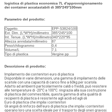
logistica di plastica economica 7L d'approvvigionamento
dei container accatastabili di 385*245*100mm
Parametro del prodotto:
Oggetto.
EPP-S3824/100
Ext. Dim. (L*W*H)/millimetro
385*245*100
Int. Tenue. (L*W*H)/millimetro
340*220*95
Altezza annidata/millimetro
87
Peso/chilogrammo
0,4
Volume/L
7,1
Tipo di plastica
Vergine pp
Descrizione di prodotto:
Impilamento dei contenitori euro di plastica
Disponibile in varie dimensioni, una gamma di impilamento delle
scatole con una capacità di carico fino a 60kg per scatola.
Adatto ad ambienti particolarmente caldi o freddi, può resistere
alle temperature di -20°C a 100°C. ringrazia alla sua costruzione
di plastica del commestibile, questa gamma di alta qualità di
recipienti di plastica è resistente agli acidi ed agli oli
Euro di plastica che impila i contenitori
Gli angoli di rinforzo dell'euro di plastica che impila i contenitori
operano loro una scelta ideale per il trasporto degli oneri gravosi.