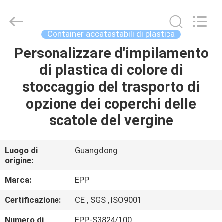
di
plastica
accatastabili
supplier.
Copyright
Container accatastabili di plastica
©
2017
-
Personalizzare d'impilamento
CASA
2025
E-
di plastica di colore di
Pack
Plastic
Material
PRODOTTI
stoccaggio del trasporto di
Handing
Co.,Ltd..
All
opzione dei coperchi delle
Rights
Reserved.
CHI
scatole del vergine
Developed
by
SIAMO
ECER
Luogo di
Guangdong
origine:
VISITA
ALLA
Marca:
EPP
FABBRICA
Certificazione:
CE , SGS , ISO9001
Numero di
EPP-S3824/100