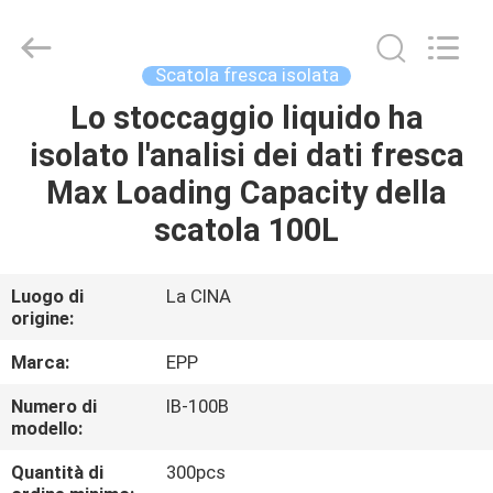
Pack
Plastic
Material
Handing
Co.,Ltd..
Scatola fresca isolata
All
Rights
Reserved.
Lo stoccaggio liquido ha
CASA
Developed
by
isolato l'analisi dei dati fresca
ECER
PRODOTTI
Max Loading Capacity della
scatola 100L
SU
DI
Luogo di
La CINA
origine:
NOI
Marca:
EPP
VISITA
Numero di
IB-100B
modello:
ALLA
FABBRICA
Quantità di
300pcs