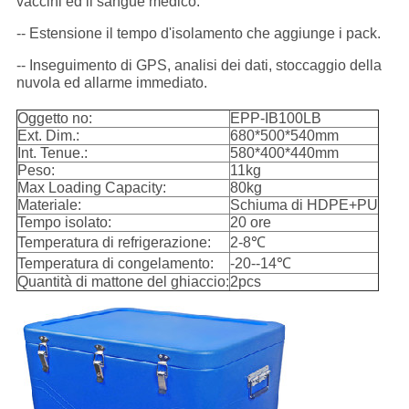
vaccini ed il sangue medico.
-- Estensione il tempo d'isolamento che aggiunge i pack.
-- Inseguimento di GPS, analisi dei dati, stoccaggio della
nuvola ed allarme immediato.
Oggetto no:
EPP-IB100LB
Ext. Dim.:
680*500*540mm
Int. Tenue.:
580*400*440mm
Peso:
11kg
Max Loading Capacity:
80kg
Materiale:
Schiuma di HDPE+PU
Tempo isolato:
20 ore
Temperatura di refrigerazione:
2-8℃
Temperatura di congelamento:
-20--14℃
Quantità di mattone del ghiaccio:
2pcs