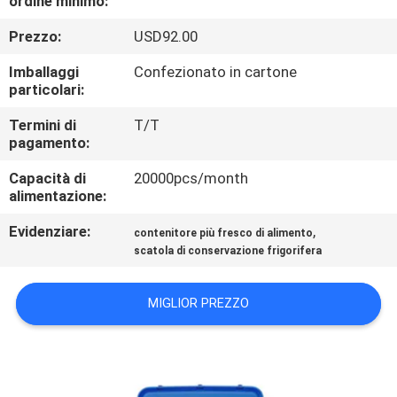
ordine minimo:
Prezzo:
USD92.00
CONTROLLO
QUALITÀ
Imballaggi
Confezionato in cartone
particolari:
CONTATTACI
Termini di
T/T
pagamento:
Capacità di
20000pcs/month
RICHIEDI
alimentazione:
UN
Evidenziare:
,
contenitore più fresco di alimento
PREVENTIVO
scatola di conservazione frigorifera
MAPPA
MIGLIOR PREZZO
DEL
SITO